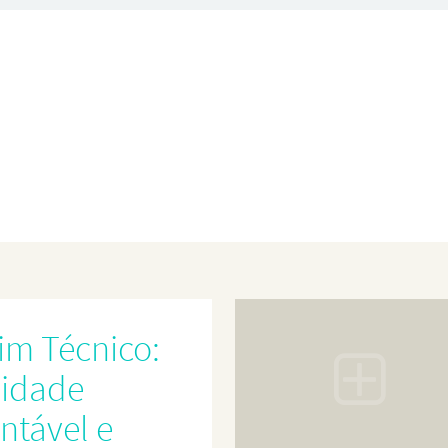
im Técnico:
lidade
ntável e