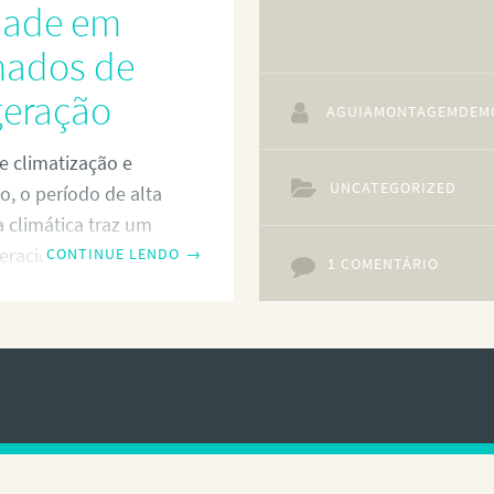
dade em
ados de
geração
AGUIAMONTAGEMDEM
e climatização e
UNCATEGORIZED
ão, o período de alta
 climática traz um
eracional duplo: o
CONTINUE LENDO
→
1 COMENTÁRIO
ertiginoso de
de emergência e o
mento urbano que
técnicos. Manter
res e sistemas
ionando exige um
resposta que os