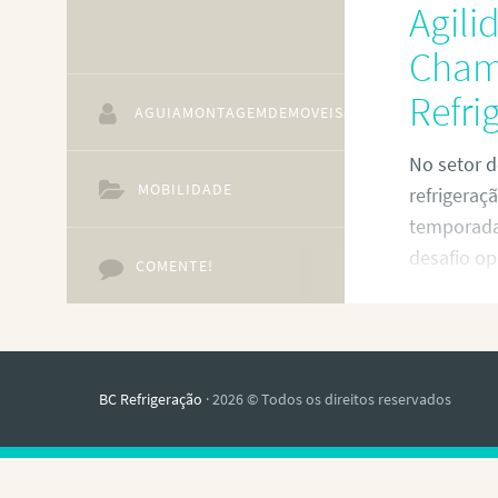
Agili
Cham
Refri
AGUIAMONTAGEMDEMOVEIS@GMAIL.COM
No setor d
MOBILIDADE
refrigeraç
temporada
desafio op
COMENTE!
aumento v
chamados 
engarrafa
atrasa os 
BC Refrigeração
· 2026 © Todos os direitos reservados
compresso
HVAC func
tempo de 