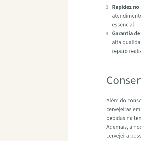
Rapidez no 
atendimento
essencial.
Garantia de
alta qualid
reparo reali
Conser
Além do conser
cervejeiras e
bebidas na te
Ademais, a no
cervejeira po