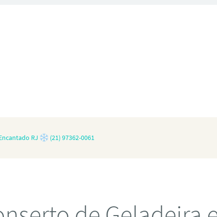
 Encantado RJ
(21) 97362-0061
nserto de Geladeira