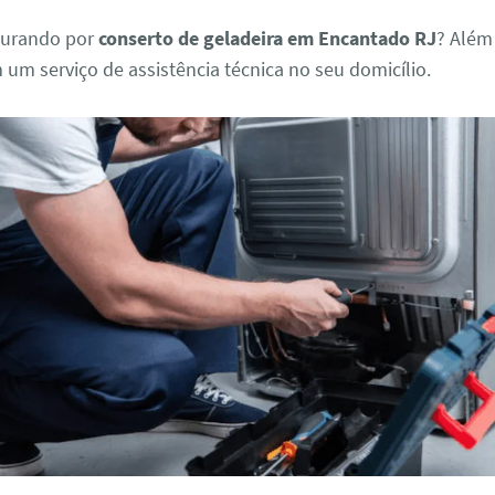
curando por
conserto de geladeira em Encantado RJ
? Além
m serviço de assistência técnica no seu domicílio.