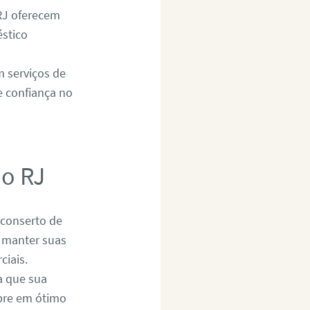
RJ oferecem
éstico
 serviços de
e confiança no
do RJ
 conserto de
 manter suas
ciais.
a que sua
mpre em ótimo