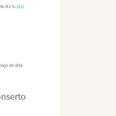
do RJ:
(21)
viço de alta
onserto