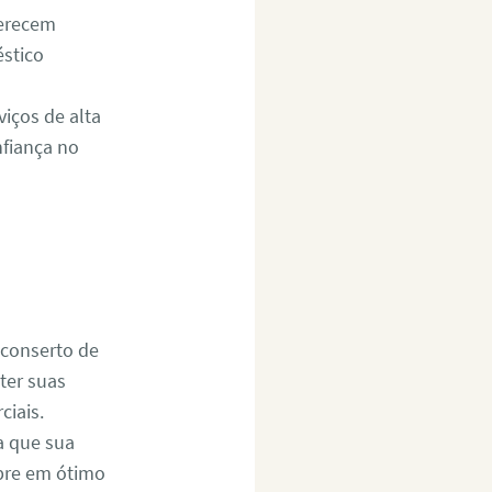
ferecem
éstico
iços de alta
nfiança no
 conserto de
ter suas
ciais.
a que sua
mpre em ótimo