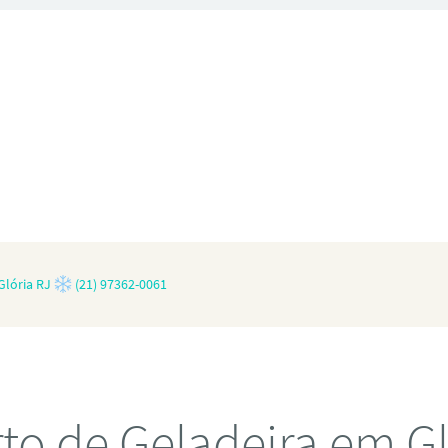
Glória RJ
(21) 97362-0061
to de Geladeira em Gl