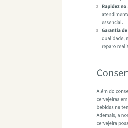
Rapidez no 
atendimento
essencial.
Garantia de
qualidade, 
reparo reali
Consert
Além do conser
cervejeiras e
bebidas na te
Ademais, a no
cervejeira po