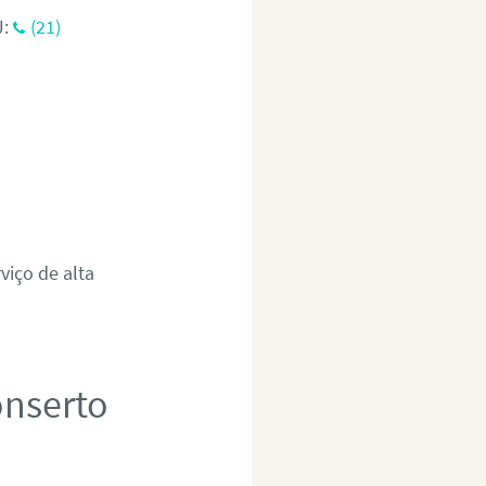
J:
(21)
viço de alta
onserto