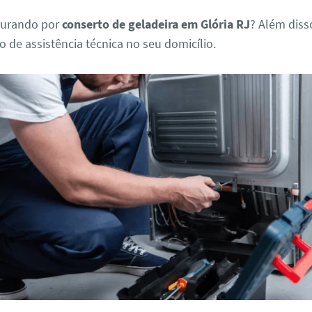
curando por
conserto de geladeira em Glória RJ
? Além dis
 de assistência técnica no seu domicílio.