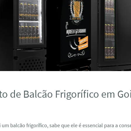
o de Balcão Frigorífico em Go
 um balcão frigorífico, sabe que ele é essencial para a con