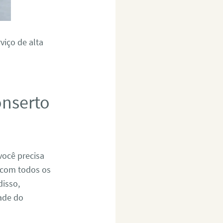
viço de alta
onserto
você precisa
r com todos os
disso,
dade do