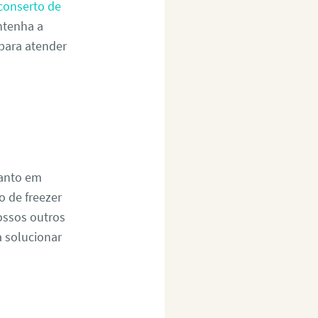
conserto de
ntenha a
 para atender
tanto em
 de freezer
ossos outros
a solucionar