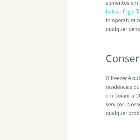
alimentos em 
balcão frigorí
temperatura c
qualquer dema
Conser
O freezer é ou
residências q
em Goianira G
serviços. Noss
qualquer probl