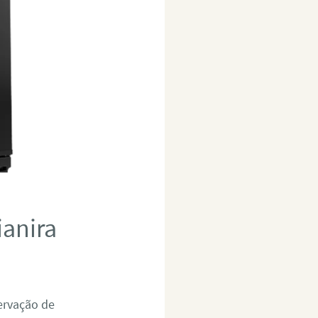
ianira
servação de