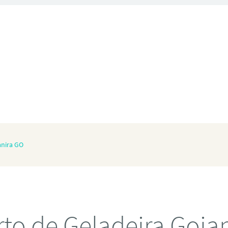
anira GO
to de Geladeira Goia