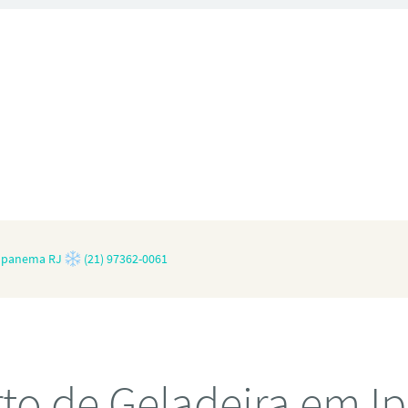
 Ipanema RJ
(21) 97362-0061
to de Geladeira em 