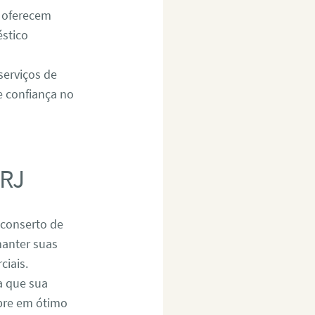
 oferecem
éstico
serviços de
e confiança no
 RJ
 conserto de
manter suas
ciais.
a que sua
mpre em ótimo