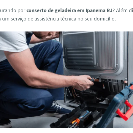
curando por
conserto de geladeira em Ipanema RJ
? Além di
m serviço de assistência técnica no seu domicílio.