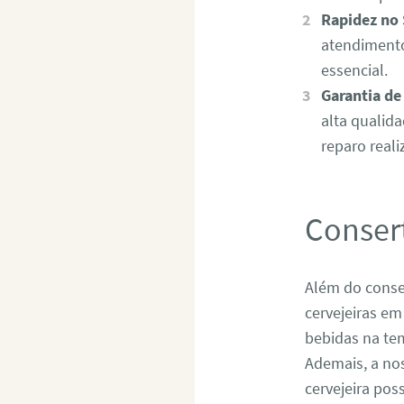
Rapidez no 
atendimento
essencial.
Garantia de
alta qualid
reparo reali
Conser
Além do conser
cervejeiras e
bebidas na te
Ademais, a no
cervejeira po