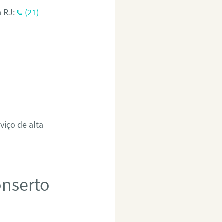
a RJ:
(21)
viço de alta
onserto