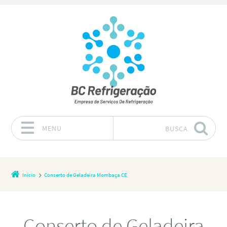
MENU
BUSCA
Pular para o conteúdo
Início
Conserto de Geladeira Mombaça CE
Conserto de Geladeira