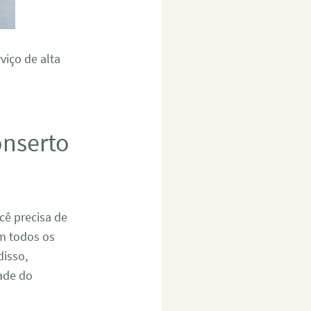
viço de alta
onserto
cê precisa de
om todos os
disso,
dade do