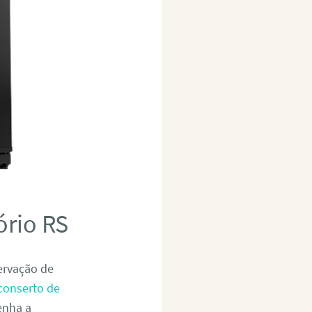
ório RS
servação de
conserto de
enha a