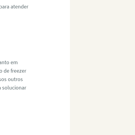
 para atender
tanto em
 de freezer
sos outros
a solucionar