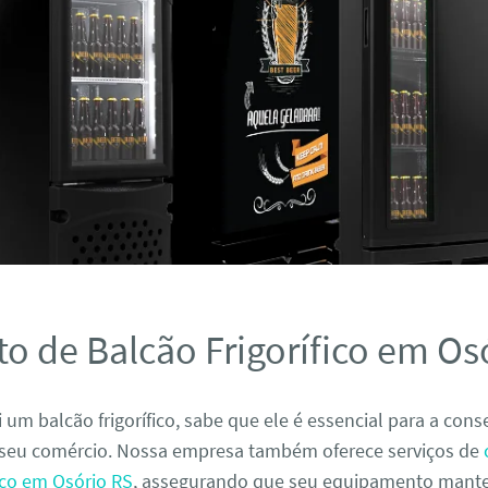
o de Balcão Frigorífico em Os
 um balcão frigorífico, sabe que ele é essencial para a con
seu comércio. Nossa empresa também oferece serviços de
fico em Osório RS
, assegurando que seu equipamento mant