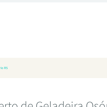
rio RS
rto de Geladeira Osó