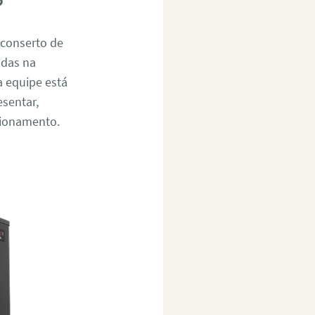
 conserto de
idas na
a equipe está
esentar,
cionamento.