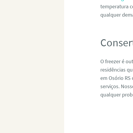
temperatura c
qualquer dema
Conser
O freezer é ou
residências q
em Osório RS 
serviços. Noss
qualquer probl