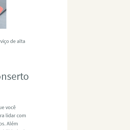
viço de alta
onserto
ue você
ra lidar com
os. Além