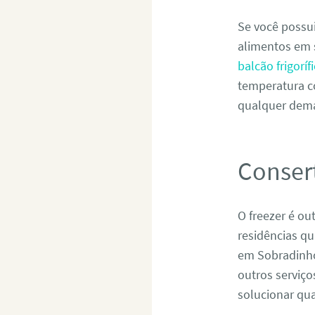
Se você possui
alimentos em 
balcão frigorí
temperatura c
qualquer dema
Conser
O freezer é ou
residências q
em Sobradinho
outros serviço
solucionar qua