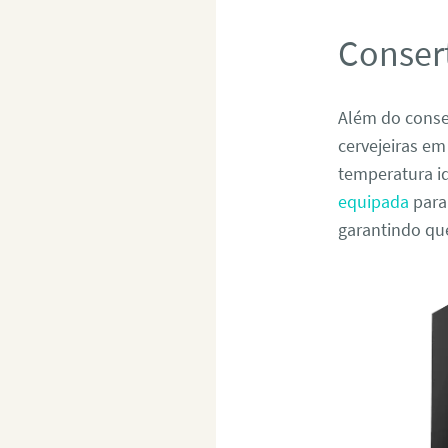
Conser
Além do conser
cervejeiras e
temperatura i
equipada
para
garantindo qu