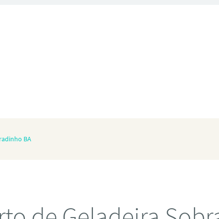
radinho BA
to de Geladeira Sob