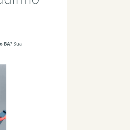
ho BA
? Sua