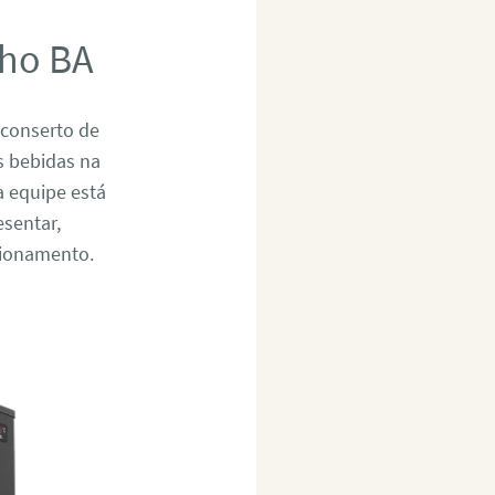
nho BA
 conserto de
s bebidas na
a equipe está
esentar,
cionamento.