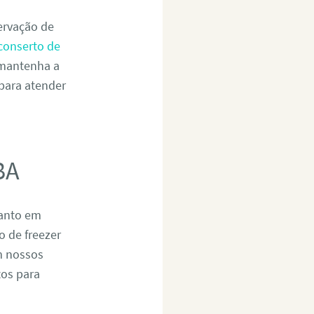
servação de
conserto de
 mantenha a
 para atender
BA
tanto em
 de freezer
m nossos
tos para