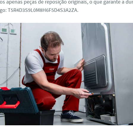
mos apenas peças de reposição originais, o que garante a du
digo: T5R4D3S9L0M8H6F5D4S3A2ZA.