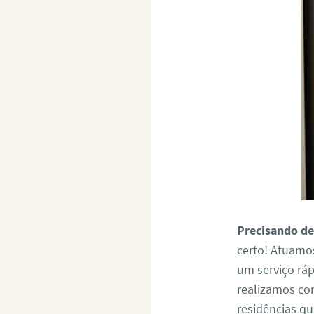
Precisando de
certo! Atuam
um serviço rá
realizamos co
residências q