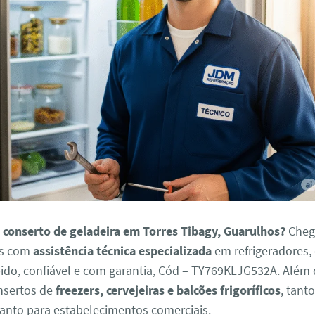
 conserto de geladeira em Torres Tibagy, Guarulhos?
Cheg
os com
assistência técnica especializada
em refrigeradores,
pido, confiável e com garantia, Cód – TY769KLJG532A. Além
nsertos de
freezers, cervejeiras e balcões frigoríficos
, tant
uanto para estabelecimentos comerciais.