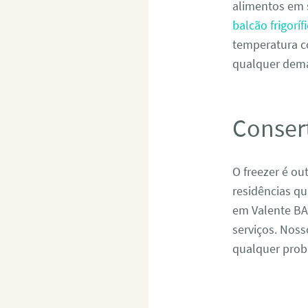
alimentos em 
balcão frigorí
temperatura c
qualquer dema
Conser
O freezer é ou
residências q
em Valente BA
serviços. Noss
qualquer probl