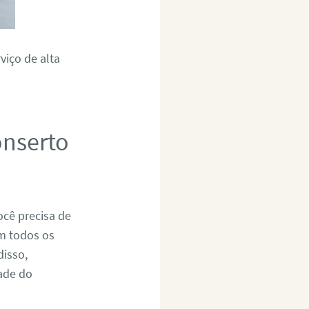
viço de alta
onserto
ocê precisa de
om todos os
disso,
dade do