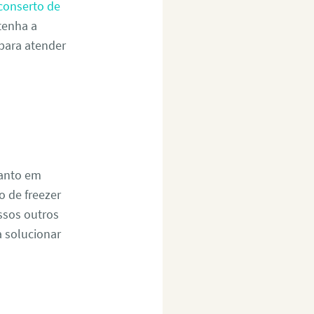
conserto de
tenha a
 para atender
tanto em
 de freezer
ssos outros
a solucionar