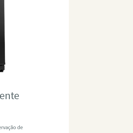
lente
servação de