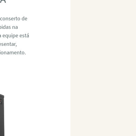
 conserto de
bidas na
a equipe está
esentar,
cionamento.