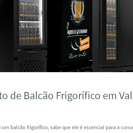
o de Balcão Frigorífico em Va
 um balcão frigorífico, sabe que ele é essencial para a con