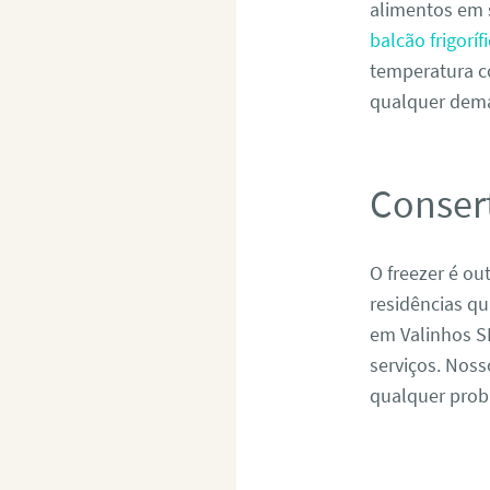
alimentos em 
balcão frigorí
temperatura c
qualquer dema
Conser
O freezer é ou
residências q
em Valinhos S
serviços. Noss
qualquer probl