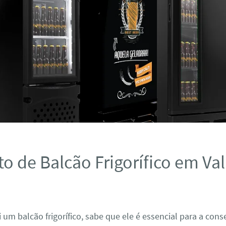
o de Balcão Frigorífico em Va
 um balcão frigorífico, sabe que ele é essencial para a con