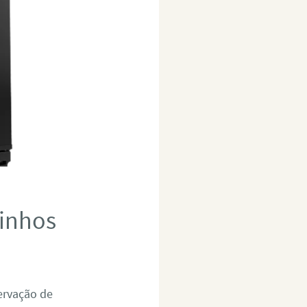
linhos
servação de