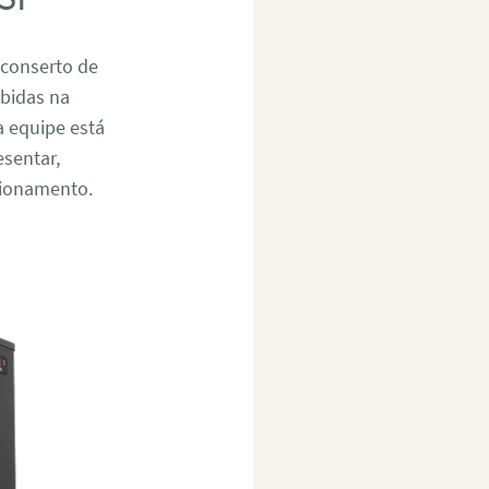
 conserto de
ebidas na
a equipe está
esentar,
cionamento.