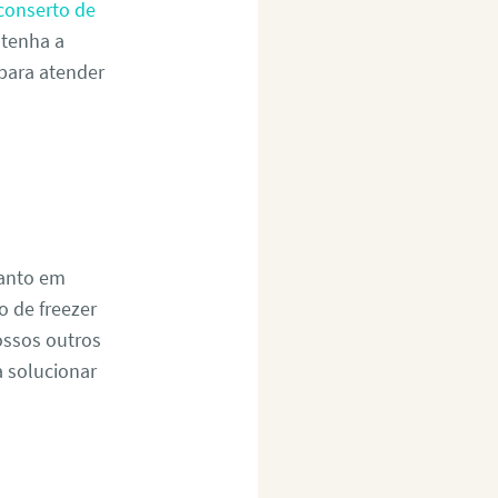
conserto de
tenha a
 para atender
tanto em
 de freezer
ossos outros
a solucionar