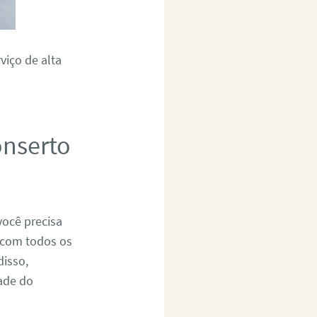
viço de alta
onserto
você precisa
r com todos os
disso,
dade do